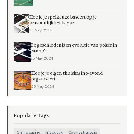
Hoe je je spelkeuze baseert op je
persoonlijkheidstype
25 May 2024
De geschiedenis en evolutie van poker in
casino's
25 May 2024
Hoe je je eigen thuiskasino-avond
organiseert
25 May 2024
Populaire Tags
Online casino
Blackjack
Casinostrategie