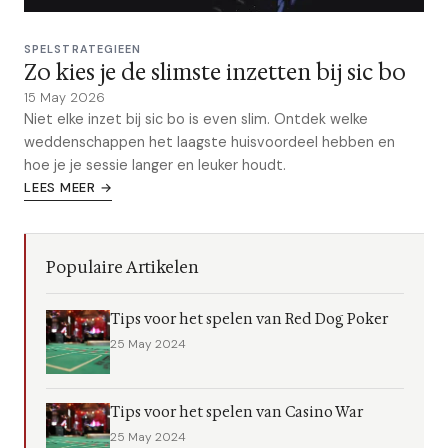
SPELSTRATEGIEEN
Zo kies je de slimste inzetten bij sic bo
15 May 2026
Niet elke inzet bij sic bo is even slim. Ontdek welke
weddenschappen het laagste huisvoordeel hebben en
hoe je je sessie langer en leuker houdt.
LEES MEER →
Populaire Artikelen
Tips voor het spelen van Red Dog Poker
25 May 2024
Tips voor het spelen van Casino War
25 May 2024